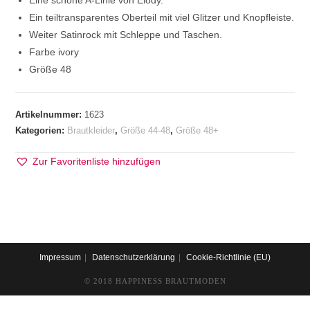
Eine schöne A-Linie von Elody.
Ein teiltransparentes Oberteil mit viel Glitzer und Knopfleiste.
Weiter Satinrock mit Schleppe und Taschen.
Farbe ivory
Größe 48
Artikelnummer:
1623
Kategorien:
Brautkleider
,
Größe 44-48
,
Größe 48+
Zur Favoritenliste hinzufügen
Impressum
Datenschutzerklärung
Cookie-Richtlinie (EU)
© 2018 HAPPINESS BRAUTMODEN