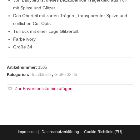
Von Ladybird ist dieses bezaubernde Trägerkleid aus Tüll
mit Spitze und Glitzer.
Das Oberteil mit zarten Trägern, transparenter Spitze und
seitlichen Cut-Outs.
Tüllrock mit einer Lage Glitzertüll.
Farbe ivory
Größe 34
Artikelnummer:
1585
Kategorien:
Brautkleider
,
Größe 32-36
Zur Favoritenliste hinzufügen
Impressum
Datenschutzerklärung
Cookie-Richtlinie (EU)