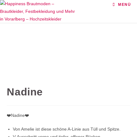
Zum
MENÜ
Inhalt
springen
Nadine
❤️Nadine❤️
Von Amelie ist diese schöne A-Linie aus Tüll und Spitze.
V-Ausschnitt vorne und tiefer, offener Rücken.