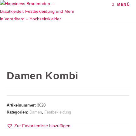
Zum
MENÜ
Inhalt
springen
Damen Kombi
Artikelnummer:
3020
Kategorien:
Damen
,
Festbekleidung
Zur Favoritenliste hinzufügen