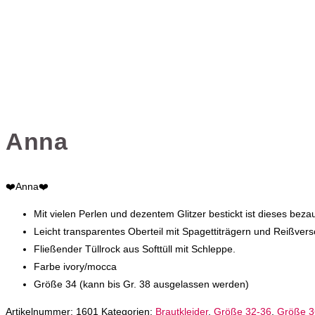
Anna
❤️Anna❤️
Mit vielen Perlen und dezentem Glitzer bestickt ist dieses bez
Leicht transparentes Oberteil mit Spagettiträgern und Reißvers
Fließender Tüllrock aus Softtüll mit Schleppe.
Farbe ivory/mocca
Größe 34 (kann bis Gr. 38 ausgelassen werden)
Artikelnummer:
1601
Kategorien:
Brautkleider
,
Größe 32-36
,
Größe 3