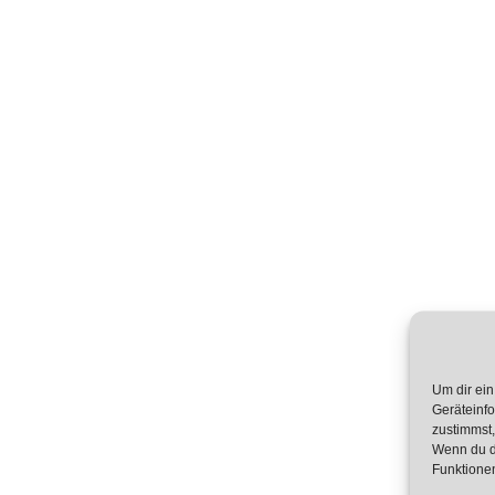
Um dir ein
Geräteinf
zustimmst,
Wenn du d
Funktionen