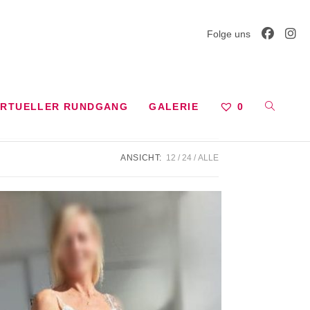
Folge uns
WEBSITE
IRTUELLER RUNDGANG
GALERIE
0
ANSICHT:
12
24
ALLE
SUCHE
UMSCHA