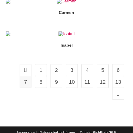
Carmen
Isabel
1
2
3
4
5
6
7
8
9
10
11
12
13
Impressum
Datenschutzerklärung
Cookie-Richtlinie (EU)